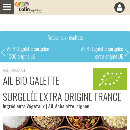
Panneau de gestion des cookies
Retour aux résultats
Ail BIO galette surgelée
Ail BIO galette surgelée
1000 origine UE
extra origine UE
Réf : R000104
AIL BIO GALETTE
SURGELÉE EXTRA ORIGINE FRANCE
Ingrédients Végétaux
| Ail, échalotte, oignon