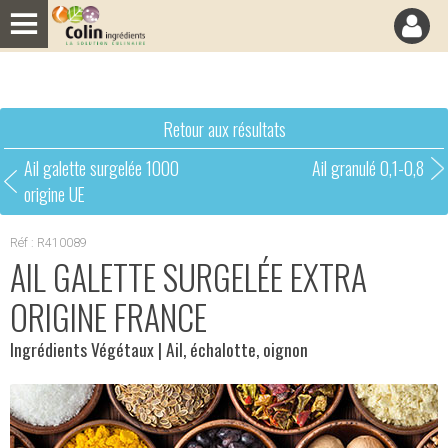
Panneau de gestion des cookies
Retour aux résultats
Ail galette surgelée 1000
Ail granulé 0,1-0,8
origine UE
Réf : R410089
AIL GALETTE SURGELÉE EXTRA
ORIGINE FRANCE
Ingrédients Végétaux
| Ail, échalotte, oignon