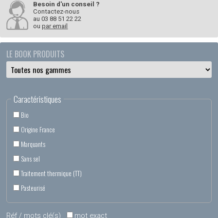
Besoin d'un conseil ?
Contactez-nous
au
03 88 51 22 22
ou
par email
LE BOOK PRODUITS
Caractéristiques
Bio
Origine France
Marquants
Sans sel
Traitement thermique (TT)
Pasteurisé
Réf / mots clé(s)
mot exact