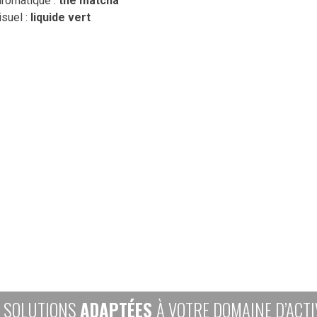
romatique :
thé matcha
isuel :
liquide vert
 SOLUTIONS
ADAPTÉES
À VOTRE DOMAINE D’ACTI