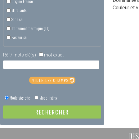
Dominante a
Origine France
Couleur et v
Marquants
Sans sel
Traitement thermique (TT)
Pasteurisé
Réf / mots clé(s)
mot exact
Mode vignette
Mode listing
DES