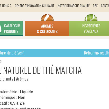
S-NOUS ?
CENTRE D'INNOVATION CULINAIRE
NOTRE DÉMARCHE QUALITÉ
RSE
CONT
urel de thé (vert)
Retour aux résult
2
 NATUREL DE THÉ MATCHA
olorants
| Arômes
nulométrie :
Liquide
thermique :
Non
atif :
0,5 à 2%