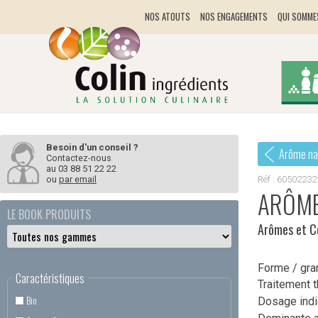
Panneau de gestion des cookies
NOS ATOUTS
NOS ENGAGEMENTS
QUI SOMME
Besoin d'un conseil ?
Arôme nat
Contactez-nous
au
03 88 51 22 22
Réf : 60502232
ou
par email
ARÔME
LE BOOK PRODUITS
Arômes et C
Forme / gra
Caractéristiques
Traitement 
Bio
Dosage indic