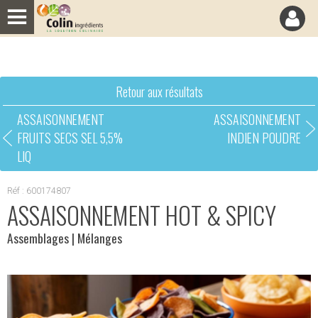
Panneau de gestion des cookies
Retour aux résultats
ASSAISONNEMENT
ASSAISONNEMENT
FRUITS SECS SEL 5,5%
INDIEN POUDRE
LIQ
Réf : 600174807
ASSAISONNEMENT HOT & SPICY
Assemblages
| Mélanges