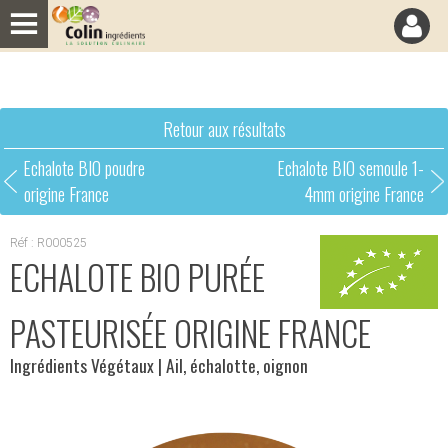
Panneau de gestion des cookies
Retour aux résultats
Echalote BIO poudre
Echalote BIO semoule 1-
origine France
4mm origine France
Réf : R000525
ECHALOTE BIO PURÉE
PASTEURISÉE ORIGINE FRANCE
Ingrédients Végétaux
| Ail, échalotte, oignon