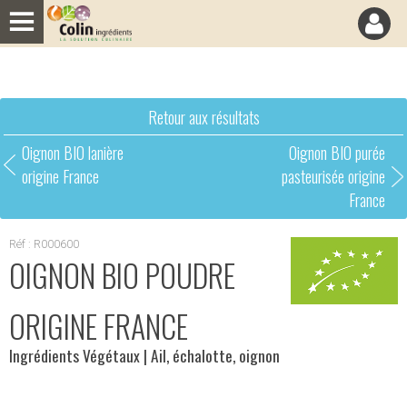
Panneau de gestion des cookies
Retour aux résultats
Oignon BIO lanière
Oignon BIO purée
origine France
pasteurisée origine
France
Réf : R000600
OIGNON BIO POUDRE
ORIGINE FRANCE
Ingrédients Végétaux
| Ail, échalotte, oignon