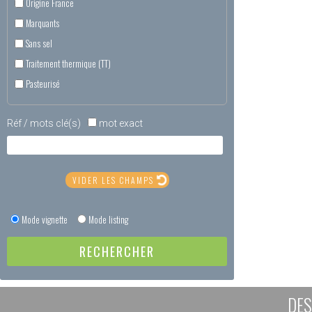
Origine France
Marquants
Sans sel
Traitement thermique (TT)
Pasteurisé
Réf / mots clé(s)
mot exact
Mode vignette
Mode listing
DES