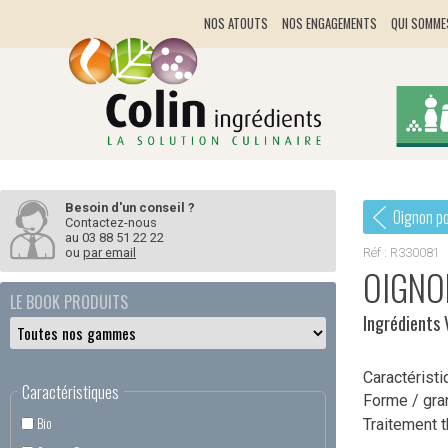
Panneau de gestion des cookies
NOS ATOUTS
NOS ENGAGEMENTS
QUI SOMME
Besoin d'un conseil ?
Oignon po
Contactez-nous
au
03 88 51 22 22
Réf : R330081
ou
par email
OIGNO
LE BOOK PRODUITS
Ingrédients
Caractéristi
Caractéristiques
Forme / gra
Bio
Traitement 