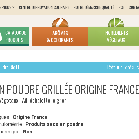
S-NOUS ?
CENTRE D'INNOVATION CULINAIRE
NOTRE DÉMARCHE QUALITÉ
RSE
CONT
udre Bio EU
Retour aux résult
N POUDRE GRILLÉE ORIGINE FRANC
 Végétaux
| Ail, échalotte, oignon
ques :
Origine France
nulométrie :
Produits secs en poudre
thermique :
Non