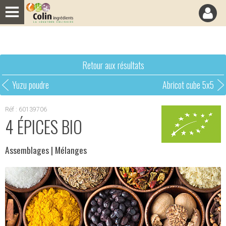
Panneau de gestion des cookies
Retour aux résultats
Yuzu poudre
Abricot cube 5x5
Réf : 60139706
4 ÉPICES BIO
Assemblages
| Mélanges